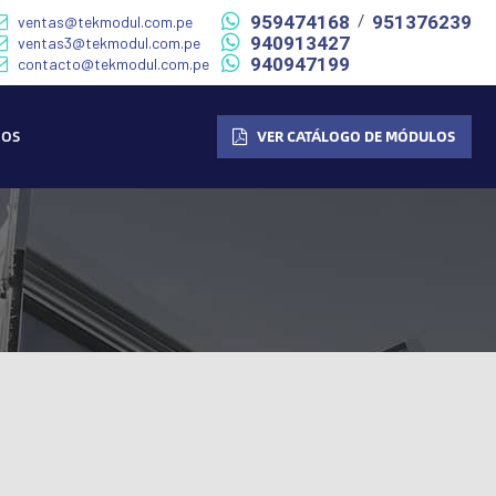
959474168
951376239
/
ventas@tekmodul.com.pe
940913427
ventas3@tekmodul.com.pe
940947199
contacto@tekmodul.com.pe
NOS
VER CATÁLOGO DE MÓDULOS