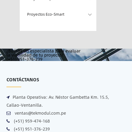
Proyectos Eco-Smart
¿Buscas un especialista para evaluar
la viabilidad de tu proyecto?
(+51) 951-376-239
CONTÁCTANOS
Planta Operativa:
Av. Néstor Gambetta Km. 15.5,
Callao-Ventanilla.
ventas@tekmodul.com.pe
(+51) 959-474-168
(+51) 951-376-239